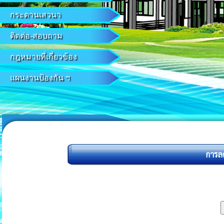
กระดานเสวนา
ติดต่อ-สอบถาม
กฎหมายที่เกี่ยวข้อง
แผนงานป้องกัน ฯ
การล